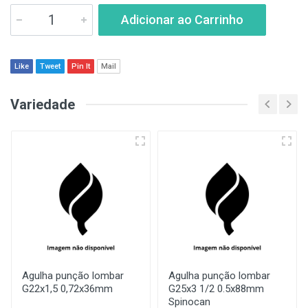
Adicionar ao Carrinho
Like
Tweet
Pin It
Mail
Variedade
Agulha punção lombar
Agulha punção lombar
G22x1,5 0,72x36mm
G25x3 1/2 0.5x88mm
Spinocan