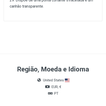
29. Dispõe de uma ponta cortante trifacetada e um
canhão transparente.
Comprimento (mm)
86mm
Quantidade
Caixa de 25 unidades
Tamanho
Região, Moeda e Idioma
26 G
United States
Agulha (mm)
EUR, €
0.47
PT
Comprimento (polegadas)
31/2”