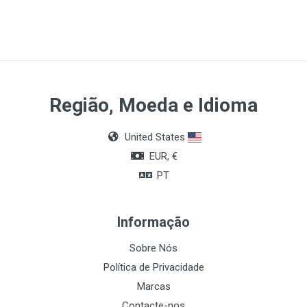
Calibre
18G 1,3 x 45mm
Cor
Verde
Quantidade
Região, Moeda e Idioma
50 unidades
United States
EUR, €
PT
Informação
Sobre Nós
Política de Privacidade
Marcas
Contacte-nos